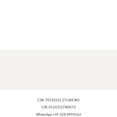
CIN: T052031C2TJJB4JN3
CIR: 052031LTN0073
WhatsApp +39 328 8994562